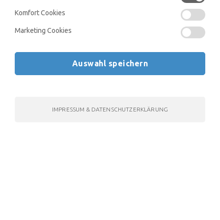
Eigenschaften von Wellen und sehen wo diese im
Komfort Cookies
Alltag zum Tragen kommen.
Marketing Cookies
|
Alle Lerninhalte zeigen
Alle einklappen
Auswahl speichern
1
Harmonische und gedämpfte
2 Inhalte
Schwingungen
IMPRESSUM & DATENSCHUTZERKLÄRUNG
Die Schwingung ist ein elementares Ereignis in der
Natur. In diesem Kapitel lernst du die verschiedenen
Formen der Schwingungen kennen.
2
Das Pendel
2 Inhalte