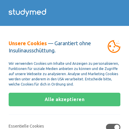
Kursübersicht
Unsere Cookies
— Garantiert ohne
Insulinausschüttung.
Schwingungen und Wellen
Wir verwenden Cookies um Inhalte und Anzeigen zu personalisieren,
Funktionen für soziale Medien anbieten zu können und die Zugriffe
Schwingungen und Wellen sind in vielfacher
auf unsere Webseite zu analysieren. Analyse und Marketing Cookies
werden unter anderem in den USA verarbeitet. Entscheide bitte,
Weise ein Teil unseres Lebens. Phänomene wie
welche Cookies für dich in Ordnung sind.
Erdbeben, Wasserwellen und Licht folgen den
Gesetzen, welche es in der Physik für
Alle akzeptieren
Schwingungen und Wellen gibt. In den Videos in
diesem Bereich befassen wir uns zuerst mit der
harmonischen Schwingung und ihren
Gesetzmäßigkeiten. Danach betrachten wir die
Essentielle Cookies